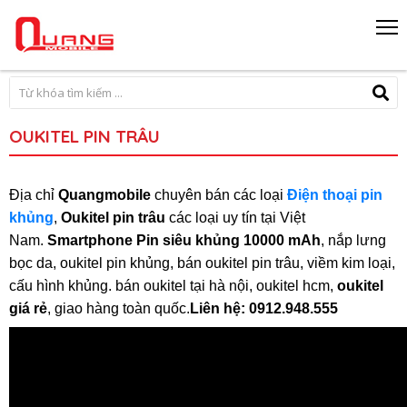
OUKITEL PIN TRÂU
Địa chỉ
Quangmobile
chuyên bán các loại
Điện thoại pin
khủng
,
Oukitel pin trâu
các loại uy tín tại Việt
Nam.
Smartphone Pin siêu khủng 10000 mAh
, nắp lưng
bọc da, oukitel pin khủng, bán oukitel pin trâu, viềm kim loại,
cấu hình khủng. bán oukitel tại hà nội, oukitel hcm,
oukitel
giá rẻ
, giao hàng toàn quốc.
Liên hệ: 0912
.948.555