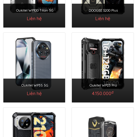
Oukitel WP100 Titan 5G
DOOGEE S200 Plus
Liên hệ
Liên hệ
Oukitel WP35 5G
Oukitel WP23 Pro
đ
Liên hệ
4.150.000