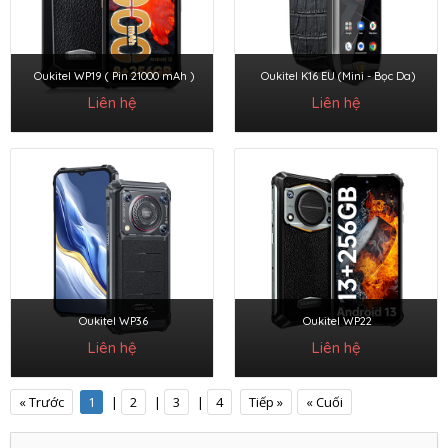
Oukitel WP19 ( Pin 21000 mAh )
Oukitel K16 EU (Mini - Bọc Da)
Liên hệ
Liên hệ
Oukitel WP36
Oukitel WP22
Liên hệ
Liên hệ
« Trước
1
|
2
|
3
|
4
Tiếp »
« Cuối